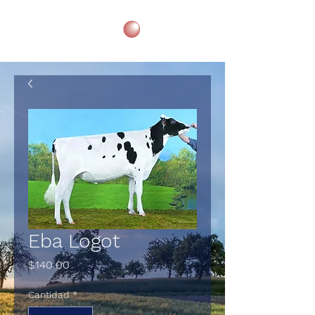
Eba Logot
Precio
$140.00
Cantidad
*