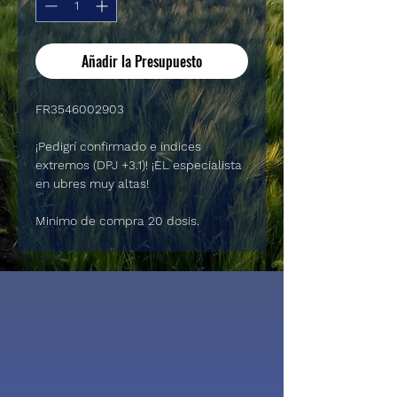
Añadir la Presupuesto
FR3546002903
¡Pedigrí confirmado e índices
extremos (DPJ +3.1)! ¡EL especialista
en ubres muy altas!
Minimo de compra 20 dosis.