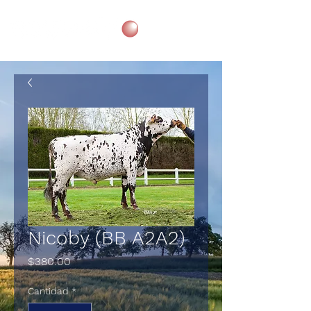
Nicoby (BB A2A2)
Precio
$380.00
Cantidad
*